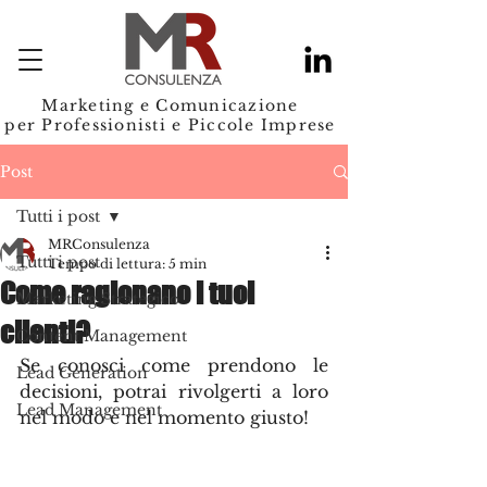
Marketing e Comunicazione
per Professionisti e Piccole Imprese
Post
Tutti i post
MRConsulenza
Tutti i post
Tempo di lettura: 5 min
Come ragionano i tuoi
Marketing Strategico
clienti?
Content Management
Se conosci come prendono le 
Lead Generation
decisioni, potrai rivolgerti a loro 
Lead Management
nel modo e nel momento giusto!